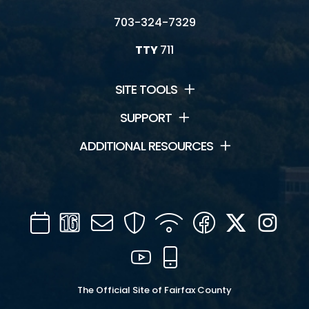
703-324-7329
TTY
711
SITE TOOLS
SUPPORT
ADDITIONAL RESOURCES
Calendar
Channel
Mail
Security
WIFI
Facebook
Twitter
Inst
16
YouTube
Mobile
The Official Site of Fairfax County