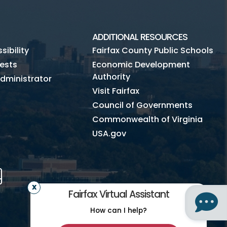
ADDITIONAL RESOURCES
ibility
Fairfax County Public Schools
ests
Economic Development
Authority
dministrator
Visit Fairfax
Council of Governments
Commonwealth of Virginia
USA.gov
m
Tube
Mobile
Fairfax Virtual Assistant
How can I help?