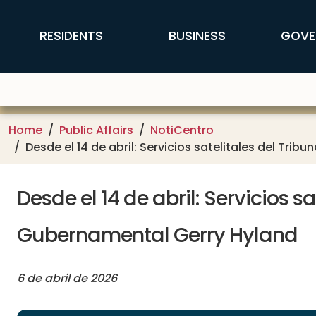
Skip to main content
FFX Global Navigation
RESIDENTS
BUSINESS
GOVE
Home
Public Affairs
NotiCentro
Desde el 14 de abril: Servicios satelitales del Tri
Desde el 14 de abril: Servicios s
Gubernamental Gerry Hyland
6 de abril de 2026