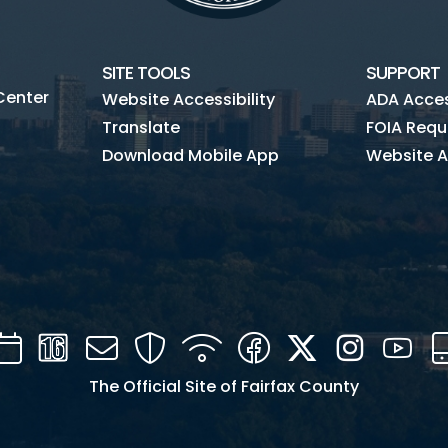
SITE TOOLS
SUPPORT
Center
Website Accessibility
ADA Access
Translate
FOIA Requ
Download Mobile App
Website A
Calendar
Channel
Mail
Security
WIFI
Facebook
Twitter
Instagra
You
16
The Official Site of Fairfax County