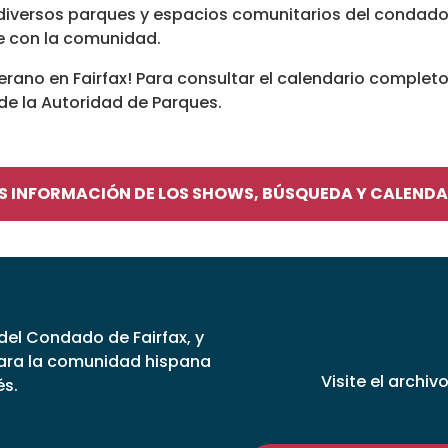
 diversos parques y espacios comunitarios del condado
se con la comunidad.
verano en Fairfax! Para consultar el calendario complet
de la Autoridad de Parques.
S INFORMACIÓN DE LOS SHOWS, BÚSQUEDA Y CALENDA
 del Condado de Fairfax, y
para la comunidad hispana
Visite el archiv
és.