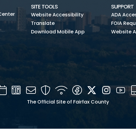
SITE TOOLS
SUPPORT
Center
Website Accessibility
ADA Access
Translate
FOIA Requ
Download Mobile App
Website A
Calendar
Channel
Mail
Security
WIFI
Facebook
Twitter
Instagra
You
16
The Official Site of Fairfax County