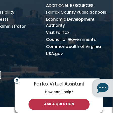
ADDITIONAL RESOURCES
ibility
Fairfax County Public Schools
ests
Economic Development
Authority
dministrator
Visit Fairfax
Council of Governments
Commonwealth of Virginia
USA.gov
m
Tube
Mobile
Fairfax Virtual Assistant
How can I help?