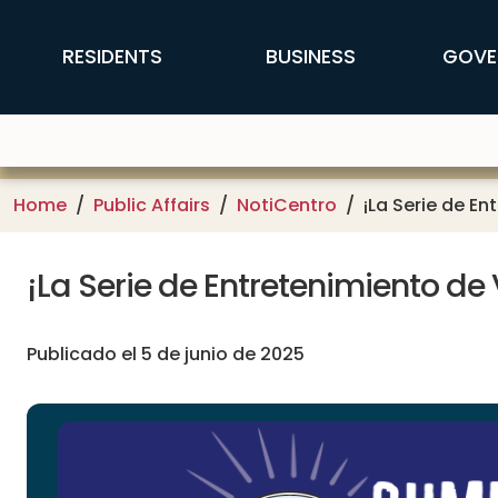
Skip to main content
FFX Global Navigation
RESIDENTS
BUSINESS
GOVE
Home
Public Affairs
NotiCentro
¡La Serie de E
¡La Serie de Entretenimiento de
Publicado el 5 de junio de 2025