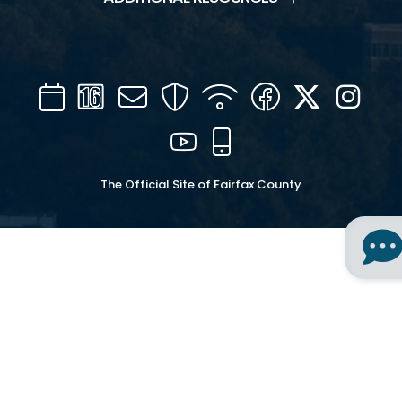
Calendar
Channel
Mail
Security
WIFI
Facebook
Twitter
Inst
16
YouTube
Mobile
The Official Site of Fairfax County