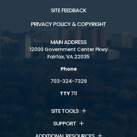
SITE FEEDBACK
PRIVACY POLICY & COPYRIGHT
MAIN ADDRESS
12000 Government Center Pkwy
Fairfax, VA 22035
Phone
703-324-7329
TTY
711
SITE TOOLS
SUPPORT
ADDITIONAL RESOURCES