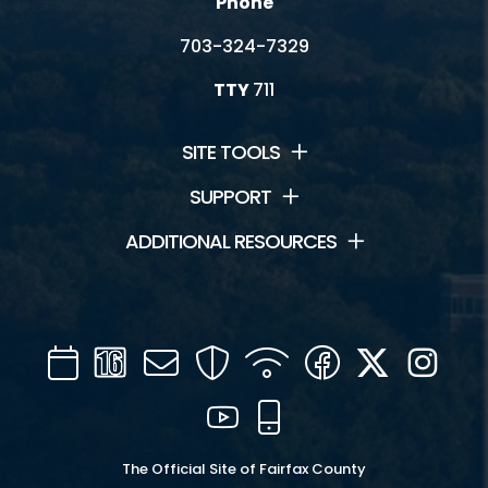
Phone
703-324-7329
TTY
711
SITE TOOLS
SUPPORT
ADDITIONAL RESOURCES
Calendar
Channel
Mail
Security
WIFI
Facebook
Twitter
Inst
16
YouTube
Mobile
The Official Site of Fairfax County