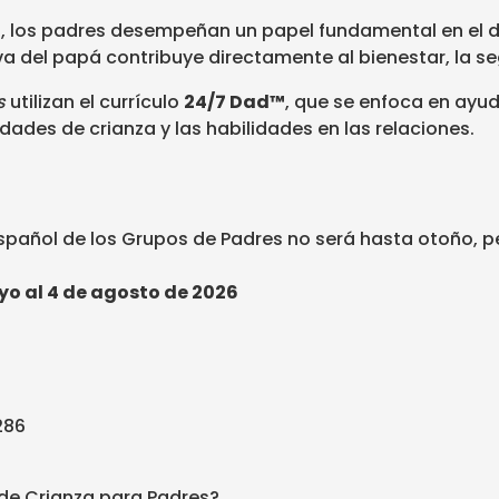
s, los padres desempeñan un papel fundamental en el de
va del papá contribuye directamente al bienestar, la seg
s
utilizan el currículo
24/7 Dad™
, que se enfoca en ayud
dades de crianza y las habilidades en las relaciones.
spañol de los Grupos de Padres no será hasta otoño, pe
yo al 4 de agosto de 2026
286
 de Crianza para Padres?