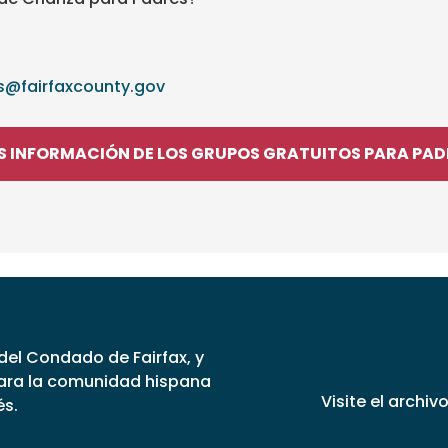
es@fairfaxcounty.gov
 INFORMACIÓN DE LOS GRUPOS GRATUITOS PARA PA
 del Condado de Fairfax, y
para la comunidad hispana
Visite el archiv
és.