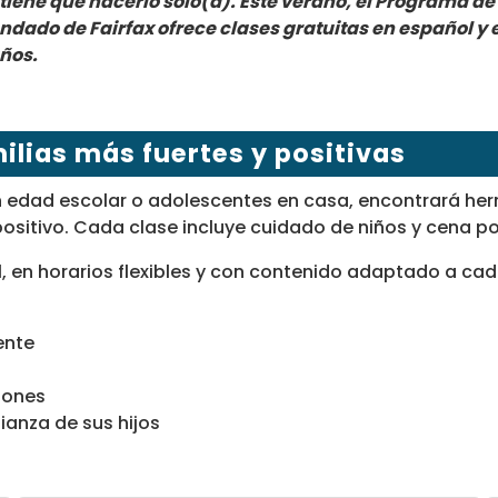
no tiene que hacerlo solo(a). Este verano, el Programa 
dado de Fairfax ofrece clases gratuitas en español y e
años.
ilias más fuertes y positivas
en edad escolar o adolescentes en casa, encontrará her
ositivo. Cada clase incluye cuidado de niños y cena po
l, en horarios flexibles y con contenido adaptado a ca
ente
iones
ianza de sus hijos