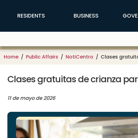
Skip to main content
FFX Global Navigation
RESIDENTS
BUSINESS
GOVE
Home
Public Affairs
NotiCentro
Clases gratuit
Clases gratuitas de crianza pa
11 de mayo de 2026