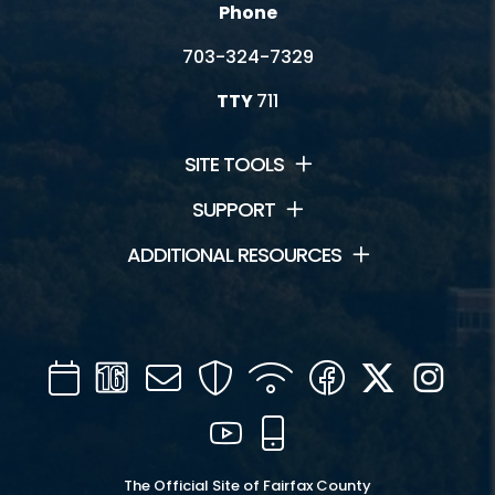
Phone
703-324-7329
TTY
711
SITE TOOLS
SUPPORT
ADDITIONAL RESOURCES
Calendar
Channel
Mail
Security
WIFI
Facebook
Twitter
Inst
16
YouTube
Mobile
The Official Site of Fairfax County