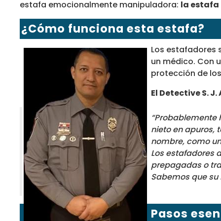
estafa emocionalmente manipuladora:
la estafa
¿Cómo funciona esta estafa?
Los estafadores 
un médico. Con ur
protección de los
El Detective S. J
“Probablemente h
nieto en apuros, 
nombre, como un 
Los estafadores a
prepagadas o tra
Sabemos que su i
Pasos esen