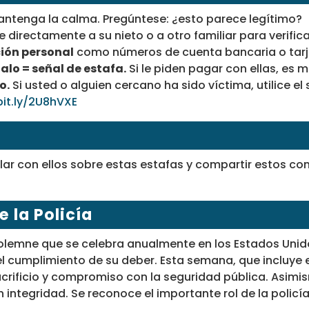
ntenga la calma. Pregúntese: ¿esto parece legítimo?
 directamente a su nieto o a otro familiar para verifi
ión personal
como números de cuenta bancaria o tarje
alo = señal de estafa.
Si le piden pagar con ellas, es 
o.
Si usted o alguien cercano ha sido víctima, utilice el
bit.ly/2U8hVXE
lar con ellos sobre estas estafas y compartir estos co
 la Policía
olemne que se celebra anualmente en los Estados Unid
el cumplimiento de su deber. Esta semana, que incluye
acrificio y compromiso con la seguridad pública. Asimi
ntegridad. Se reconoce el importante rol de la policía e