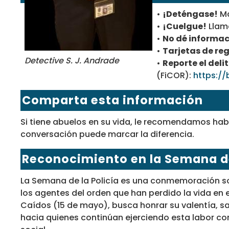
•
¡Deténgase!
Ma
•
¡Cuelgue!
Llame
•
No dé informac
•
Tarjetas de reg
Detective S. J. Andrade
•
Reporte el delit
(FiCOR):
https://
Comparta esta información
Si tiene abuelos en su vida, le recomendamos hab
conversación puede marcar la diferencia.
Reconocimiento en la Semana de
La Semana de la Policía es una conmemoración s
los agentes del orden que han perdido la vida en 
Caídos (15 de mayo), busca honrar su valentía, s
hacia quienes continúan ejerciendo esta labor con i