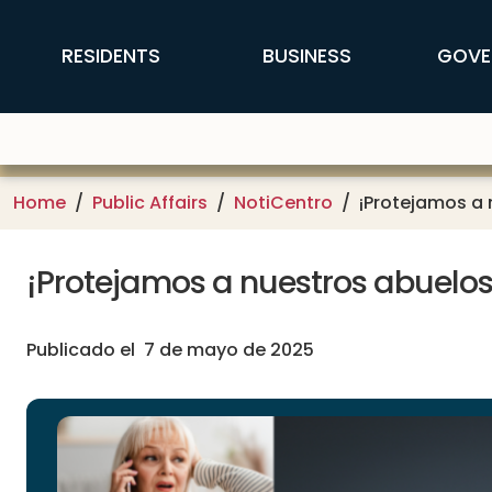
Skip to main content
FFX Global Navigation
RESIDENTS
BUSINESS
GOVE
Home
Public Affairs
NotiCentro
¡Protejamos a 
¡Protejamos a nuestros abuelos 
Publicado el 7 de mayo de 2025