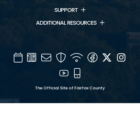
SUPPORT
ADDITIONAL RESOURCES
Calendar
Channel
Mail
Security
WIFI
Facebook
Twitter
Inst
16
YouTube
Mobile
The Official Site of Fairfax County