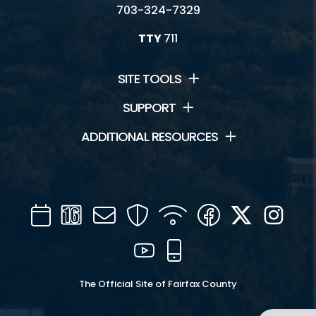
703-324-7329
TTY
711
SITE TOOLS
SUPPORT
ADDITIONAL RESOURCES
Calendar
Channel
Mail
Security
WIFI
Facebook
Twitter
Inst
16
YouTube
Mobile
The Official Site of Fairfax County