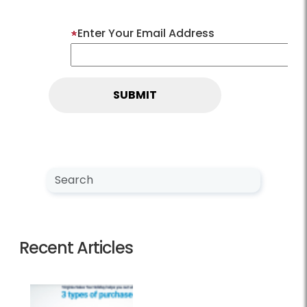
Enter Your Email Address
Search NewsCenter
Search
Recent Articles