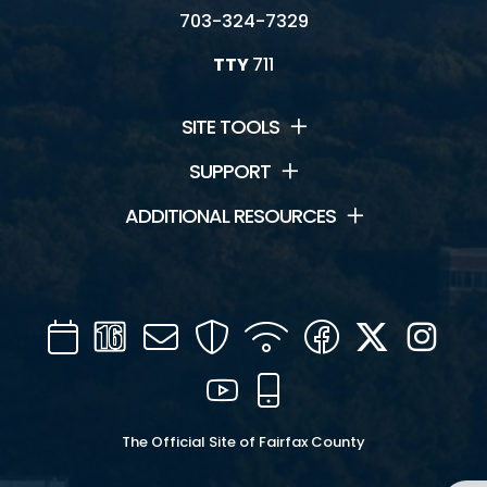
703-324-7329
TTY
711
SITE TOOLS
SUPPORT
ADDITIONAL RESOURCES
Calendar
Channel
Mail
Security
WIFI
Facebook
Twitter
Inst
16
YouTube
Mobile
The Official Site of Fairfax County