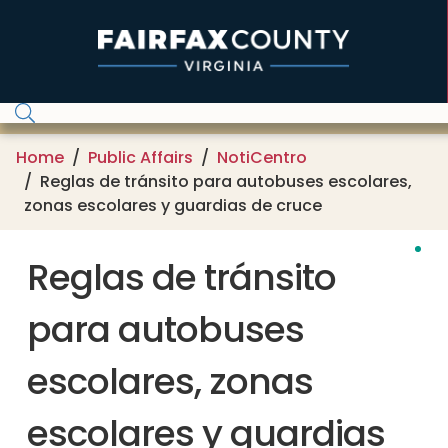
Skip to main content
Home
Public Affairs
NotiCentro
Reglas de tránsito para autobuses escolares,
zonas escolares y guardias de cruce
Reglas de tránsito
para autobuses
escolares, zonas
escolares y guardias