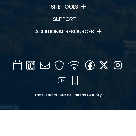
SITE TOOLS
SUPPORT
ADDITIONAL RESOURCES
Calendar
Channel
Mail
Security
WIFI
Facebook
Twitter
Inst
16
YouTube
Mobile
The Official Site of Fairfax County