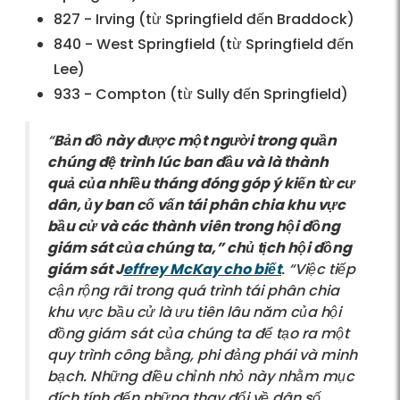
827 - Irving (từ Springfield đến Braddock)
840 - West Springfield (từ Springfield đến
Lee)
933 - Compton (từ Sully đến Springfield)
“
Bản đồ này được một người trong quần
chúng đệ trình lúc ban đầu và là thành
quả của nhiều tháng đóng góp ý kiến từ cư
dân, ủy ban cố vấn tái phân chia khu vực
bầu cử và các thành viên trong hội đồng
giám sát của chúng ta,” chủ tịch hội đồng
giám sát J
effrey McKay cho biết
. “Việc tiếp
cận rộng rãi trong quá trình tái phân chia
khu vực bầu cử là ưu tiên lâu năm của hội
đồng giám sát của chúng ta để tạo ra một
quy trình công bằng, phi đảng phái và minh
bạch. Những điều chỉnh nhỏ này nhằm mục
đích tính đến những thay đổi về dân số