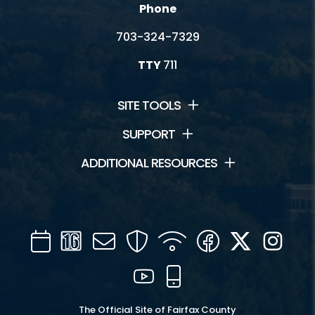
Phone
703-324-7329
TTY
711
SITE TOOLS
SUPPORT
ADDITIONAL RESOURCES
Calendar
Channel
Mail
Security
WIFI
Facebook
Twitter
Inst
16
YouTube
Mobile
The Official Site of Fairfax County