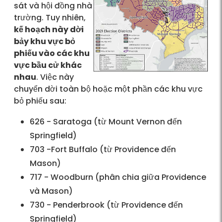
sát và hội đồng nhà
trường. Tuy nhiên,
kế hoạch này dời
bảy khu vực bỏ
phiếu vào các khu
vực bầu cử khác
nhau
. Việc này
chuyển dời toàn bộ hoặc một phần các khu vực
bỏ phiếu sau:
626 - Saratoga (từ Mount Vernon đến
Springfield)
703 -Fort Buffalo (từ Providence đến
Mason)
717 - Woodburn (phân chia giữa Providence
và Mason)
730 - Penderbrook (từ Providence đến
Springfield)