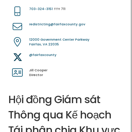
703-324-3151
TTY 711
redistricting@fairfaxcounty.gov
12000 Government Center Parkway
Fairfax, VA 22035
@fairfaxcounty
Jill Cooper
Director
Hội đồng Giám sát
Thông qua Kế hoạch
Tái phân chia Khu vực