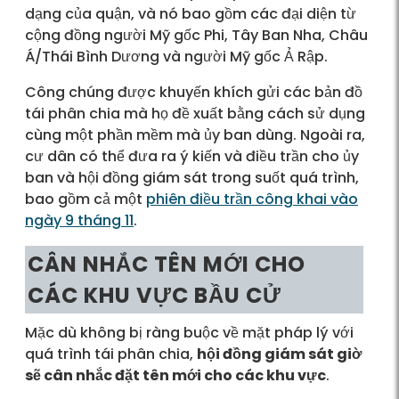
dạng của quận, và nó bao gồm các đại diện từ
cộng đồng người Mỹ gốc Phi, Tây Ban Nha, Châu
Á/Thái Bình Dương và người Mỹ gốc Ả Rập.
Công chúng được khuyến khích gửi các bản đồ
tái phân chia mà họ đề xuất bằng cách sử dụng
cùng một phần mềm mà ủy ban dùng. Ngoài ra,
cư dân có thể đưa ra ý kiến và điều trần cho ủy
ban và hội đồng giám sát trong suốt quá trình,
bao gồm cả một
phiên điều trần công khai vào
ngày 9 tháng 11
.
CÂN NHẮC TÊN MỚI CHO
CÁC KHU VỰC BẦU CỬ
Mặc dù không bị ràng buộc về mặt pháp lý với
quá trình tái phân chia,
hội đồng giám sát giờ
sẽ cân nhắc đặt tên mới cho các khu vực
.