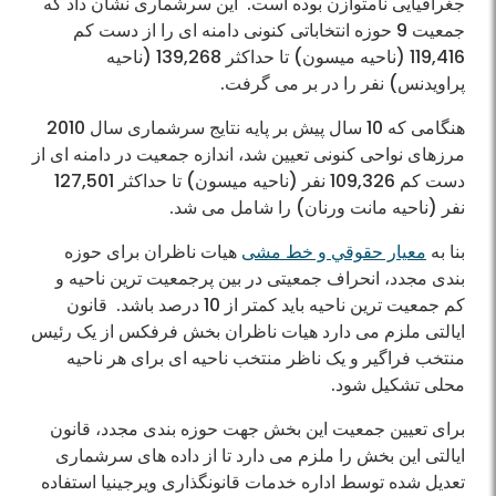
جغرافیایی نامتوازن بوده است. این سرشماری نشان داد که
جمعیت 9 حوزه انتخاباتی کنونی دامنه ای را از دست کم
119,416 (ناحیه میسون) تا حداکثر 139,268 (ناحیه
پراویدنس) نفر را در بر می گرفت.
هنگامی که 10 سال پیش بر پایه نتایج سرشماری سال 2010
مرز‌های نواحی کنونی تعیین شد، اندازه جمعیت در دامنه ای از
دست کم 109,326 نفر (ناحیه میسون) تا حداکثر 127,501
نفر (ناحیه مانت ورنان) را شامل می شد.
بنا به
معیار حقوقي و خط مشی
هیات ناظران برای حوزه
بندی مجدد، انحراف جمعیتی در بین پرجمعیت ترین ناحیه و
کم جمعیت ترین ناحیه باید کمتر از 10 درصد باشد. قانون
ایالتی ملزم می دارد هیات ناظران بخش فرفکس از یک رئیس
منتخب فراگیر و یک ناظر منتخب ناحیه ای برای هر ناحیه
محلی تشکیل شود.
برای تعیین جمعیت این بخش جهت حوزه بندی مجدد، قانون
ایالتی این بخش را ملزم می دارد تا از داده های سرشماری
تعدیل شده توسط اداره خدمات قانونگذاری ویرجینیا استفاده