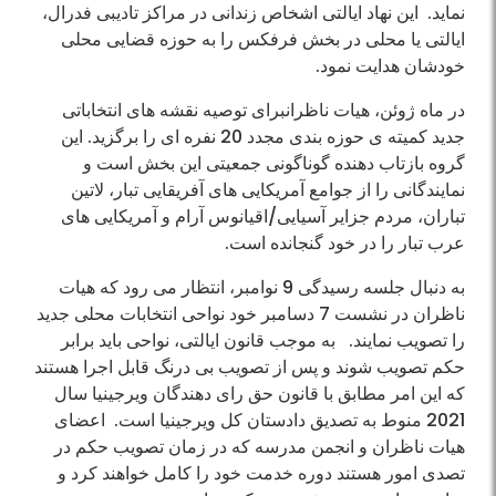
نماید. این نهاد ایالتی اشخاص زندانی در مراکز تادیبی فدرال،
ایالتی یا محلی در بخش فرفکس را به حوزه قضایی محلی
خودشان هدایت نمود.
در ماه ژوئن، هیات ناظرانبرای توصیه نقشه های انتخاباتی
جدید کمیته ی حوزه بندی مجدد 20 نفره ای را برگزید. این
گروه بازتاب دهنده گوناگونی جمعیتی این بخش است و
نمایندگانی را از جوامع آمریکایی های آفریقایی تبار، لاتین
تباران، مردم جزایر آسیایی/اقیانوس آرام و آمریکایی های
عرب تبار را در خود گنجانده است.
به دنبال جلسه رسیدگی 9 نوامبر، انتظار می رود که هیات
ناظران در نشست 7 دسامبر خود نواحی انتخابات محلی جدید
را تصویب نمایند. به موجب قانون ایالتی، نواحی باید برابر
حکم تصویب شوند و پس از تصویب بی درنگ قابل اجرا هستند
که این امر مطابق با قانون حق رای دهندگان ویرجینیا سال
2021 منوط به تصدیق دادستان کل ویرجینیا است. اعضای
هیات ناظران و انجمن مدرسه که در زمان تصویب حکم در
تصدی امور هستند دوره خدمت خود را کامل خواهند کرد و