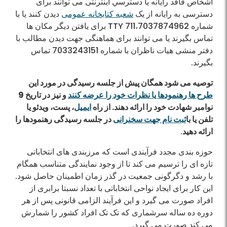
اشخاص فاقد رایانه یا دسترسي اینترنتی می توانند برای
دسترسی به رایانه از یک
شعبه کتابخانه عمومی
دیدن کنند یا با
شماره 7037874962،TTY 711 برای یافتن دیگر مکان ها
تماس بگیرند یا می توانند برای هماهنگی جهت دیدن مطالب با
دفتر منشی هیات ناظران با شماره 7033243151 تماس
بگیرند.
توصیه می شود همگان پیش از جلسه رسیدگی در مورد این
طرح ها رهنمودها یا نظرات خود را عرضه کنند
و نیز در تاریخ 9
نوامبر شهادت خود را ارائه دهند. از راه
ایمیل
، پست، ویدئو یا
تلفن یا با
ثبت نام جهت سخنرانی
در جلسه رسیدگی رهنمودها را
ارائه دهید
.
حوزه بندی مجدد فرآیندی است که مرزبندی های انتخاباتی
تازه ای را ترسیم می کند تا از وجود نمایندگی متناسب همگام
با رشد و دگرگونی جمعیت در گذر زمان اطمينان حاصل شود.
این کار برای ایجاد نواحی انتخاباتی با تعداد نسبتا برابری از
افراد صورت می گیرد و این فرآیند الزامی قانونی پس از هر
دوره ده ساله سرشماری که تک تک افراد کشور را شمارش
می کند صورت می گیرد.