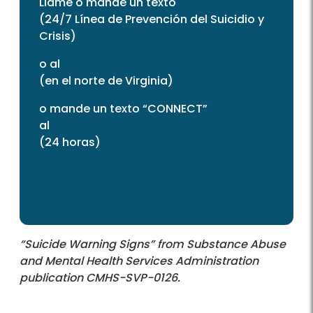
Llame o mande un texto
988
(24/7 Línea de Prevención del Suicidio y
Crisis)
o al
703-527-4077
(en el norte de Virginia)
o mande un texto “CONNECT”
al
855-11
(24 horas)
Información también disponible en
inglés.
“Suicide Warning Signs” from Substance Abuse
and Mental Health Services Administration
publication CMHS-SVP-0126.