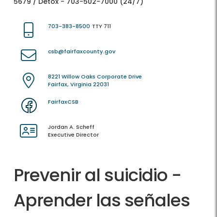
5679 / Detox - 703-502-7000 (24/7)
703-383-8500
TTY 711
csb@fairfaxcounty.gov
8221 Willow Oaks Corporate Drive
Fairfax, Virginia 22031
FairfaxCSB
Jordan A. Scheff
Executive Director
Prevenir al suicidio -
Aprender las señales